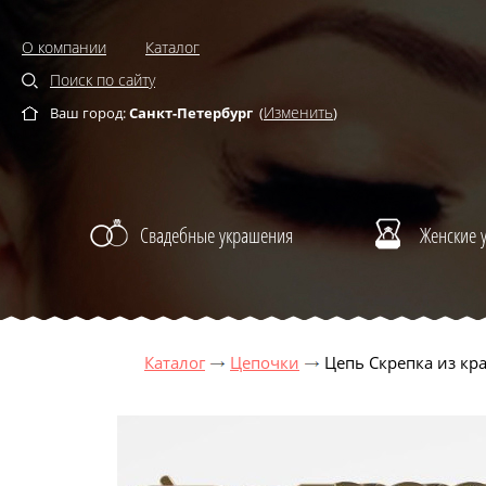
О компании
Каталог
Поиск по сайту
Изменить
Ваш город:
Санкт-Петербург
(
)
Свадебные украшения
Женские 
Каталог
Цепочки
Цепь Скрепка из кра