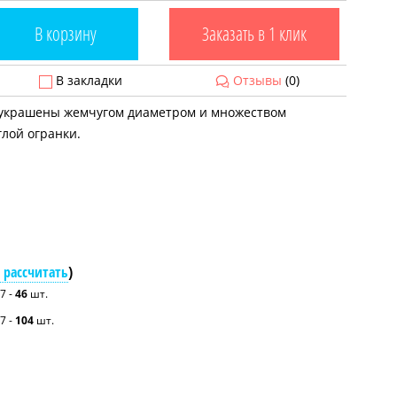
В корзину
Заказать в 1 клик
В закладки
Отзывы
(0)
 украшены жемчугом диаметром и множеством
лой огранки.
 рассчитать
)
7 -
46
шт.
7 -
104
шт.