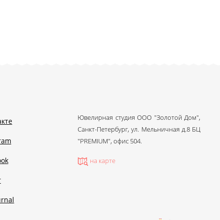
Ювелирная студия ООО "Золотой Дом",
акте
Санкт-Петербург, ул. Мельничная д.8 БЦ
gram
"PREMIUM", офис 504.
ook
на карте
r
urnal