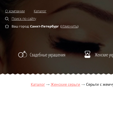
О компании
Каталог
Поиск по сайту
Изменить
Ваш город:
Санкт-Петербург
(
)
Свадебные украшения
Женские у
Каталог
Женские серьги
Серьги с жемч