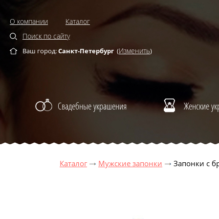
О компании
Каталог
Поиск по сайту
Изменить
Ваш город:
Санкт-Петербург
(
)
Свадебные украшения
Женские у
Каталог
Мужские запонки
Запонки с б