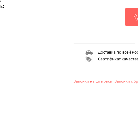
и
ь:
Доставка по всей Ро
Сертификат качеств
Запонки на штырьке
Запонки с б