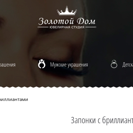
крашения
Мужские украшения
Детск
риллиантами
Запонки с бриллиан