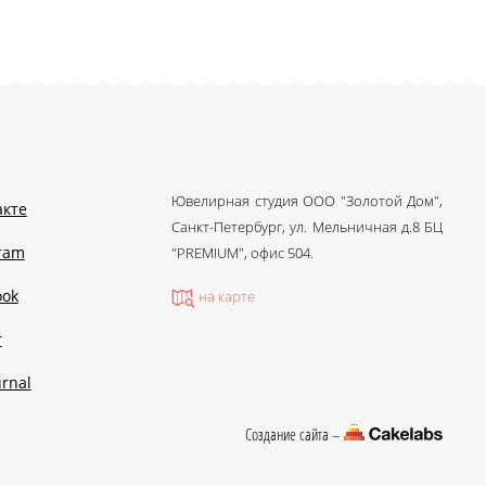
Ювелирная студия ООО "Золотой Дом",
акте
Санкт-Петербург, ул. Мельничная д.8 БЦ
gram
"PREMIUM", офис 504.
ook
на карте
r
urnal
Создание сайта –