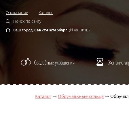
О компании
Каталог
Поиск по сайту
Изменить
Ваш город:
Санкт-Петербург
(
)
Свадебные украшения
Женские у
Каталог
Обручальные кольца
Обручал