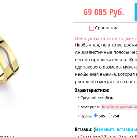
69 085
Руб.
Сравнение
Цена указана за одно (женс
Необычная, но в то же время
Анималистичные полосы черн
весьма привлекательно. Жен
одинакового размера, мужско
необычная выемка, которая 
роскошно смотрится в сочет
Характеристики:
6гр.
• Средний вес:
• Материал:
585
750
• Проба:
Вставки: (
Изменить вставки и
• Бриллиант 3/5 круг 1.2 мм. Кр-5