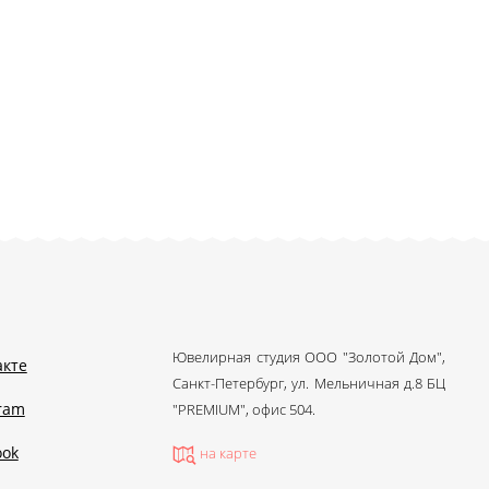
Ювелирная студия ООО "Золотой Дом",
акте
Санкт-Петербург, ул. Мельничная д.8 БЦ
gram
"PREMIUM", офис 504.
ook
на карте