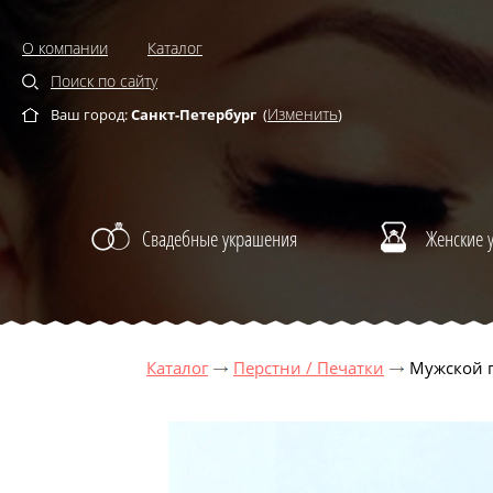
О компании
Каталог
Поиск по сайту
Изменить
Ваш город:
Санкт-Петербург
(
)
Свадебные украшения
Женские 
Каталог
Перстни / Печатки
Мужской п