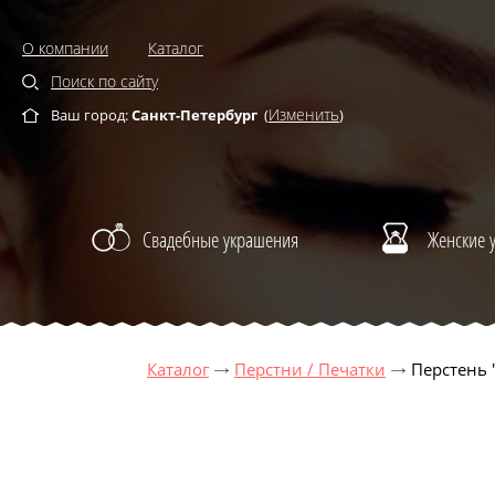
О компании
Каталог
Поиск по сайту
Изменить
Ваш город:
Санкт-Петербург
(
)
Свадебные украшения
Женские 
Каталог
Перстни / Печатки
Перстень 