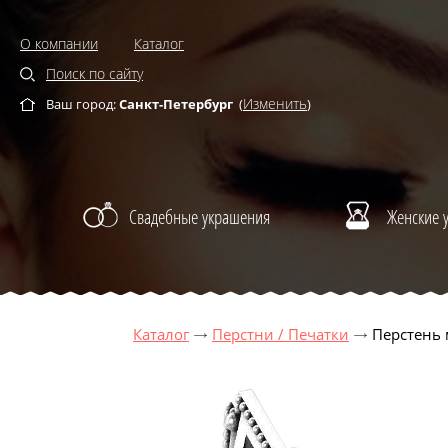
О компании
Каталог
Поиск по сайту
Изменить
Ваш город:
Санкт-Петербург
(
)
Свадебные украшения
Женские 
Каталог
Перстни / Печатки
Перстень 