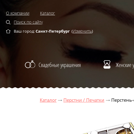
О компании
Каталог
Поиск по сайту
Изменить
Ваш город:
Санкт-Петербург
(
)
Свадебные украшения
Женские 
Каталог
Перстни / Печатки
Перстень-