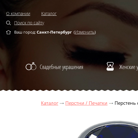
О компании
Каталог
Поиск по сайту
Изменить
Ваш город:
Санкт-Петербург
(
)
Свадебные украшения
Женские 
Каталог
Перстни / Печатки
Перстень 