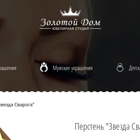
крашения
Мужские украшения
Детск
везда Сварога"
Перстень "Звезда Св