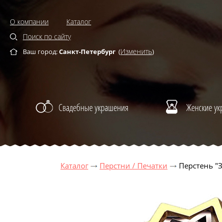
О компании
Каталог
Поиск по сайту
Изменить
Ваш город:
Санкт-Петербург
(
)
Свадебные украшения
Женские у
Каталог
Перстни / Печатки
Перстень "З