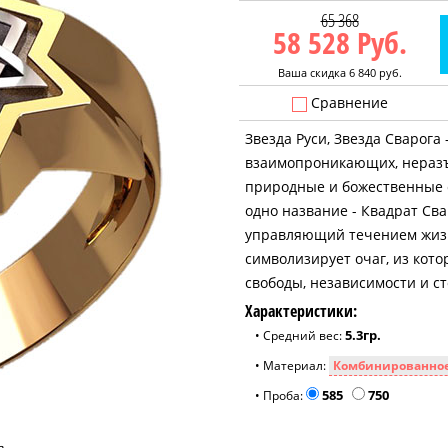
65 368
58 528
Руб.
Ваша скидка 6 840 руб.
Сравнение
Звезда Руси, Звезда Сварога
взаимопроникающих, неразъ
природные и божественные с
одно название - Квадрат Сва
управляющий течением жизн
символизирует очаг, из кот
свободы, независимости и ст
Характеристики:
5.3гр.
• Средний вес:
• Материал:
585
750
• Проба: