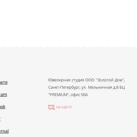
Ювелирная студия ООО "Золотой Дом",
акте
Санкт-Петербург, ул. Мельничная д.8 БЦ
gram
"PREMIUM", офис 504.
ook
на карте
r
urnal