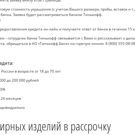
нить заявку внизу этой страницы.
вую стоимость украшения (с учетом Вашего размера, пробы, вставок и т.д
 банка. Заявка будет рассматриваться банком Тинькофф.
редоставления кредита он-лайн и получаете ответ от банка в течение 15 
 - сотрудник банка Тинькофф связывается с Вами и рассказывает о даль
а, обращаться в АО «Тинькофф Банк» на горячую линию: 8 (800) 555-08-08
едита:
России в возрасте от 18 до 70 лет
000 до 200 000 рублей
 0%
о 24 месяцев
индивидуально
ирных изделий в рассрочку