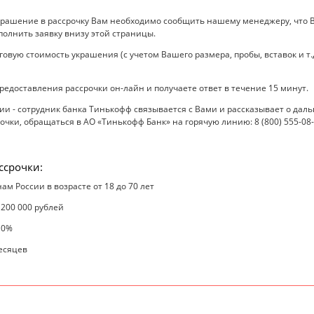
крашение в рассрочку Вам необходимо сообщить нашему менеджеру, что В
полнить заявку внизу этой страницы.
вую стоимость украшения (с учетом Вашего размера, пробы, вставок и т.д
редоставления рассрочки он-лайн и получаете ответ в течение 15 минут.
 - сотрудник банка Тинькофф связывается с Вами и рассказывает о даль
чки, обращаться в АО «Тинькофф Банк» на горячую линию: 8 (800) 555-08
ссрочки:
ам России в возрасте от 18 до 70 лет
 200 000 рублей
 0%
месяцев