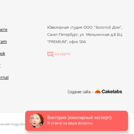
Ювелирная студия ООО "Золотой Дом",
акте
Санкт-Петербург, ул. Мельничная д.8 БЦ
gram
"PREMIUM", офис 504.
ook
на карте
r
urnal
Создание сайта –
Виктория (ювелирный эксперт)
Я отвечу на ваши вопросы.
чения подробной информации о стоимости, пожалуйста, обращайтесь в