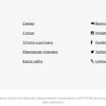
Скидки
Вконт
Статьи
Insta
Faceb
Ювелирная упаковка
Twitte
Карта сайта
LiveJo
яется публичной офертой, определяемой положениями ст.437 ГК РФ. Для полу
офис компании.