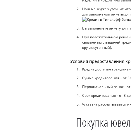
изделия в кредит или запол
Наш менеджер уточнит итого
для заполнения анкеты для
Вы заполняете анкету для п
При положительном решении
связанным с выдачей кредит
круглосуточный).
Условия предоставления кр
Кредит доступен гражданам 
Сумма кредитования – от 3 
Первоначальный взнос - от
Срок кредитования - от 3 д
% ставка рассчитывается 
Покупка ювел