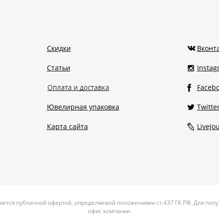
Скидки
Вконт
Статьи
Insta
Faceb
Ювелирная упаковка
Twitte
Карта сайта
LiveJo
яется публичной офертой, определяемой положениями ст.437 ГК РФ. Для полу
офис компании.