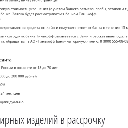
нить заявку внизу этой страницы.
вую стоимость украшения (с учетом Вашего размера, пробы, вставок и т.д
 банка. Заявка будет рассматриваться банком Тинькофф.
редоставления кредита он-лайн и получаете ответ от банка в течение 15 
 - сотрудник банка Тинькофф связывается с Вами и рассказывает о даль
а, обращаться в АО «Тинькофф Банк» на горячую линию: 8 (800) 555-08-08
едита:
России в возрасте от 18 до 70 лет
000 до 200 000 рублей
 0%
о 24 месяцев
индивидуально
ирных изделий в рассрочку