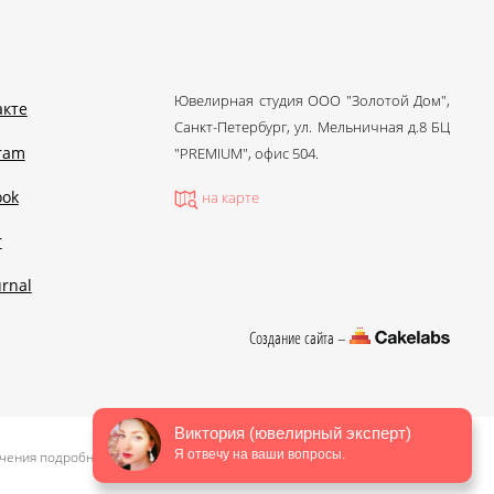
Ювелирная студия ООО "Золотой Дом",
акте
Санкт-Петербург, ул. Мельничная д.8 БЦ
gram
"PREMIUM", офис 504.
ook
на карте
r
urnal
Создание сайта –
Виктория (ювелирный эксперт)
Я отвечу на ваши вопросы.
чения подробной информации о стоимости, пожалуйста, обращайтесь в