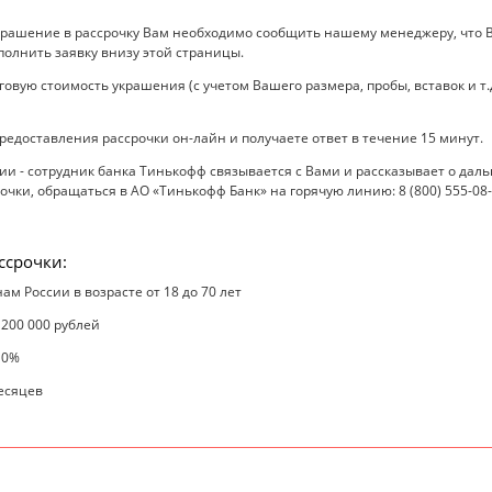
крашение в рассрочку Вам необходимо сообщить нашему менеджеру, что В
полнить заявку внизу этой страницы.
вую стоимость украшения (с учетом Вашего размера, пробы, вставок и т.д
редоставления рассрочки он-лайн и получаете ответ в течение 15 минут.
 - сотрудник банка Тинькофф связывается с Вами и рассказывает о даль
чки, обращаться в АО «Тинькофф Банк» на горячую линию: 8 (800) 555-08
ссрочки:
ам России в возрасте от 18 до 70 лет
 200 000 рублей
 0%
месяцев