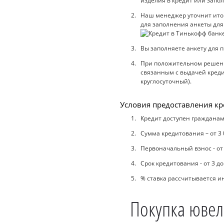
изделия в кредит или запол
Наш менеджер уточнит итого
для заполнения анкеты для
Вы заполняете анкету для п
При положительном решении
связанным с выдачей кредит
круглосуточный).
Условия предоставления кр
Кредит доступен гражданам 
Сумма кредитования – от 3 
Первоначальный взнос - от
Срок кредитования - от 3 д
% ставка рассчитывается 
Покупка ювел