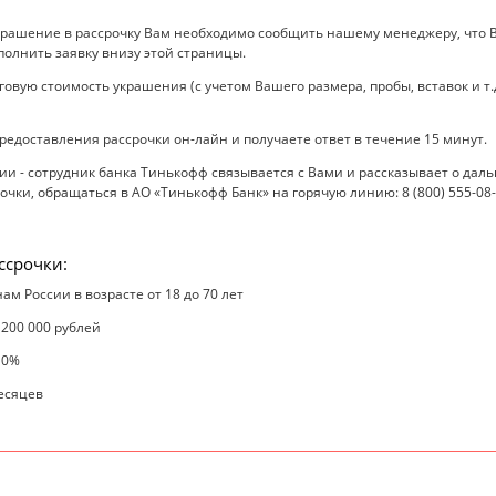
крашение в рассрочку Вам необходимо сообщить нашему менеджеру, что В
полнить заявку внизу этой страницы.
вую стоимость украшения (с учетом Вашего размера, пробы, вставок и т.д
редоставления рассрочки он-лайн и получаете ответ в течение 15 минут.
 - сотрудник банка Тинькофф связывается с Вами и рассказывает о даль
чки, обращаться в АО «Тинькофф Банк» на горячую линию: 8 (800) 555-08
ссрочки:
ам России в возрасте от 18 до 70 лет
 200 000 рублей
 0%
месяцев