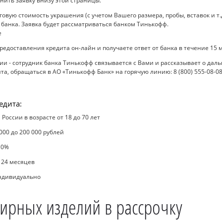
нить заявку внизу этой страницы.
вую стоимость украшения (с учетом Вашего размера, пробы, вставок и т.д
 банка. Заявка будет рассматриваться банком Тинькофф.
редоставления кредита он-лайн и получаете ответ от банка в течение 15 
 - сотрудник банка Тинькофф связывается с Вами и рассказывает о даль
а, обращаться в АО «Тинькофф Банк» на горячую линию: 8 (800) 555-08-08
едита:
России в возрасте от 18 до 70 лет
000 до 200 000 рублей
 0%
о 24 месяцев
индивидуально
ирных изделий в рассрочку