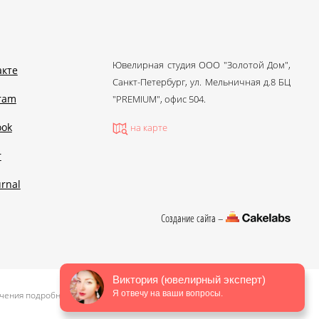
Ювелирная студия ООО "Золотой Дом",
акте
Санкт-Петербург, ул. Мельничная д.8 БЦ
gram
"PREMIUM", офис 504.
ook
на карте
r
urnal
Создание сайта –
Виктория (ювелирный эксперт)
Я отвечу на ваши вопросы.
чения подробной информации о стоимости, пожалуйста, обращайтесь в