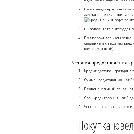
изделия в кредит или запол
Наш менеджер уточнит итого
для заполнения анкеты для
Вы заполняете анкету для п
При положительном решении
связанным с выдачей кредит
круглосуточный).
Условия предоставления кр
Кредит доступен гражданам 
Сумма кредитования – от 3 
Первоначальный взнос - от
Срок кредитования - от 3 д
% ставка рассчитывается 
Покупка ювел