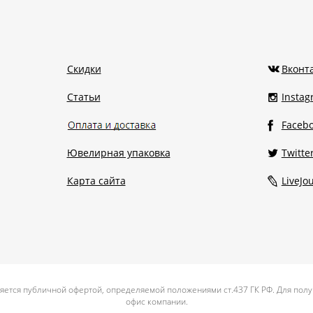
Скидки
Вконт
Статьи
Insta
Faceb
Ювелирная упаковка
Twitte
Карта сайта
LiveJo
яется публичной офертой, определяемой положениями ст.437 ГК РФ. Для полу
офис компании.