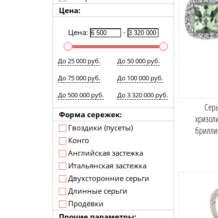
Цена:
Цена:
-
До 25 000 руб.
До 50 000 руб.
До 75 000 руб.
До 100 000 руб.
До 500 000 руб.
До 3 320 000 руб.
Серь
Форма сережек:
хризол
Гвоздики (пусеты)
брилли
Конго
Английская застежка
Итальянская застежка
Двухсторонние серьги
Длинные серьги
Продёвки
Прочие параметры: