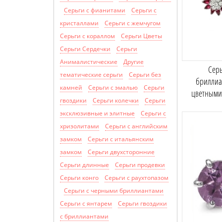
Серьги с фианитами
Серьги с
кристаллами
Серьги с жемчугом
Серьги с кораллом
Серьги Цветы
Серьги Сердечки
Серьги
Анималистические
Другие
Серь
тематические серьги
Серьги без
бриллиа
камней
Серьги с эмалью
Серьги
цветными
гвоздики
Серьги колечки
Серьги
эксклюзивные и элитные
Серьги с
хризолитами
Cерьги с английским
замком
Серьги с итальянским
замком
Серьги двухсторонние
Серьги длинные
Серьги продевки
Серьги конго
Серьги с раухтопазом
Серьги с черными бриллиантами
Серьги с янтарем
Серьги гвоздики
с бриллиантами