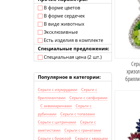
В форме цветов
В форме сердечек
В виде животных
Эксклюзивные
Есть изделия в комплекте
Специальные предложения:
Специальная цена (2 шт.)
Серь
хризол
Популярное в категории:
брилли
Серьги с изумрудами
Серьги с
бриллиантами
Серьги с сапфирами
С аквамаринами
Серьги с
рубинами
Серьги с топазами
Серьги с цитринами
Серьги с
аметистами
Серьги с гранатами
Серьги с бирюзой
Серьги с кварцем