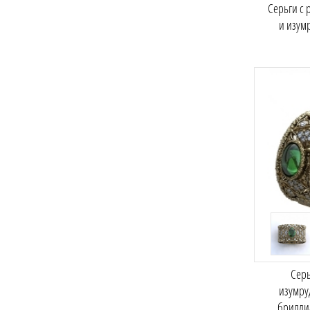
Серьги с
и изум
Серь
изумру
брилли