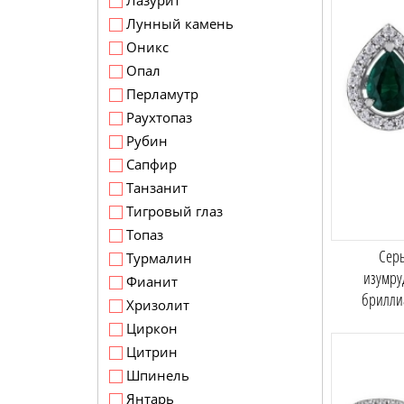
Лазурит
Лунный камень
Оникс
Опал
Перламутр
Раухтопаз
Рубин
Сапфир
Танзанит
Тигровый глаз
Топаз
Серь
Турмалин
изумру
Фианит
брилли
Хризолит
Циркон
Цитрин
Шпинель
Янтарь