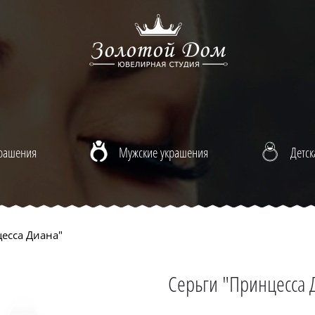
крашения
Мужские украшения
Детск
есса Диана"
Серьги "Принцесса 