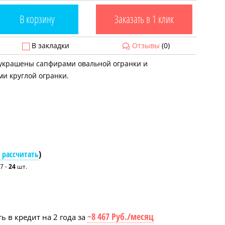
В корзину
Заказать в 1 клик
В закладки
Отзывы
(0)
 украшены сапфирами овальной огранки и
и круглой огранки.
 рассчитать
)
7 -
24
шт.
~8 467 Руб./месяц
ь в кредит на 2 года за