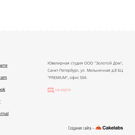
Ювелирная студия ООО "Золотой Дом",
акте
Санкт-Петербург, ул. Мельничная д.8 БЦ
gram
"PREMIUM", офис 504.
ook
на карте
r
urnal
Создание сайта –