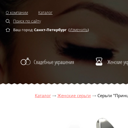
О компании
Каталог
Поиск по сайту
Изменить
Ваш город:
Санкт-Петербург
(
)
Свадебные украшения
Женские у
Каталог
Женские серьги
Серьги "Принц