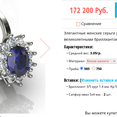
172 200
Руб.
Сравнение
Элегантные женские серьги
великолепными бриллиантам
Характеристики:
3.05гр.
• Средний вес:
• Материал:
585
750
• Проба:
Вставки: (
Изменить вставки и
• Бриллиант 3/5 круг 1.4 мм. Кр-5
• Сапфир овал 5x4 мм. -
2
шт.
Вы можете купит