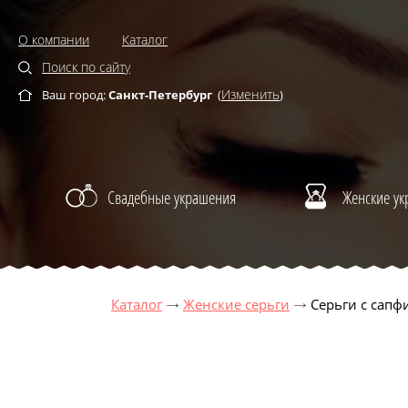
О компании
Каталог
Поиск по сайту
Изменить
Ваш город:
Санкт-Петербург
(
)
Свадебные украшения
Женские у
Каталог
Женские серьги
Серьги с сапф