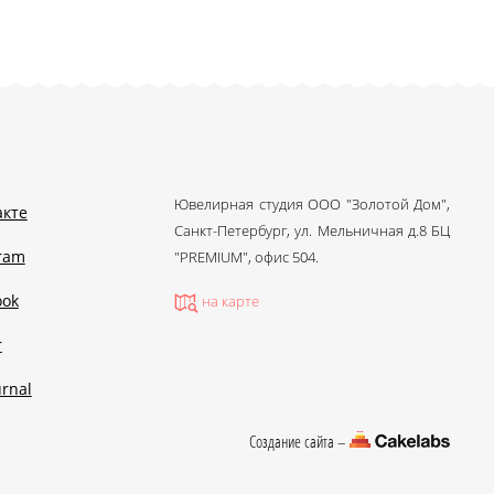
Ювелирная студия ООО "Золотой Дом",
акте
Санкт-Петербург, ул. Мельничная д.8 БЦ
gram
"PREMIUM", офис 504.
ook
на карте
r
urnal
Создание сайта –