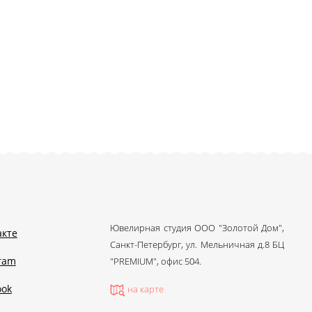
Ювелирная студия ООО "Золотой Дом",
акте
Санкт-Петербург, ул. Мельничная д.8 БЦ
gram
"PREMIUM", офис 504.
ook
на карте