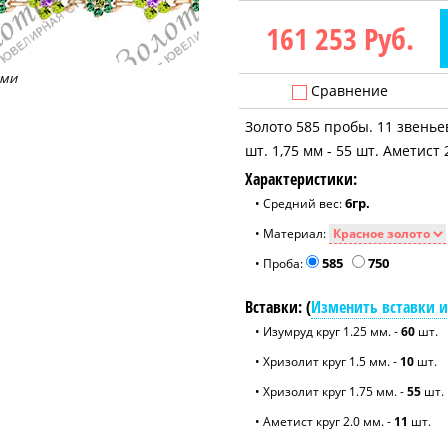
161 253
Руб.
ями
Сравнение
Золото 585 пробы. 11 звеньев
шт. 1,75 мм - 55 шт. Аметист 
Характеристики:
6гр.
• Средний вес:
• Материал:
585
750
• Проба:
Вставки: (
Изменить вставки и
• Изумруд круг 1.25 мм. -
60
шт.
• Хризолит круг 1.5 мм. -
10
шт.
• Хризолит круг 1.75 мм. -
55
шт.
• Аметист круг 2.0 мм. -
11
шт.