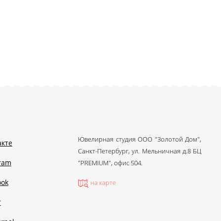
Ювелирная студия ООО "Золотой Дом",
акте
Санкт-Петербург, ул. Мельничная д.8 БЦ
gram
"PREMIUM", офис 504.
ook
на карте
r