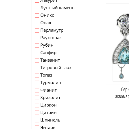
Лазурит
Лунный камень
Оникс
Опал
Перламутр
Раухтопаз
Рубин
Сапфир
Танзанит
Тигровый глаз
Топаз
Турмалин
Серь
Фианит
аквама
Хризолит
Циркон
Цитрин
Шпинель
Янтарь