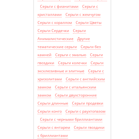
Серьги с фианитами
Серьги с
кристаллами
Серьги с жемчугом
Серьги с кораллом
Серьги Цветы
Серьги Сердечки
Серьги
Анималистические
Другие
тематические серьги
Серьги без
камней
Серьги с эмалью
Серьги
гвоздики
Серьги колечки
Серьги
эксклюзивные и элитные
Серьги с
хризолитами
Cерьги с английским
замком
Серьги с итальянским
замком
Серьги двухсторонние
Серьги длинные
Серьги продевки
Серьги конго
Серьги с раухтопазом
Серьги с черными бриллиантами
Серьги с янтарем
Серьги гвоздики
с бриллиантами