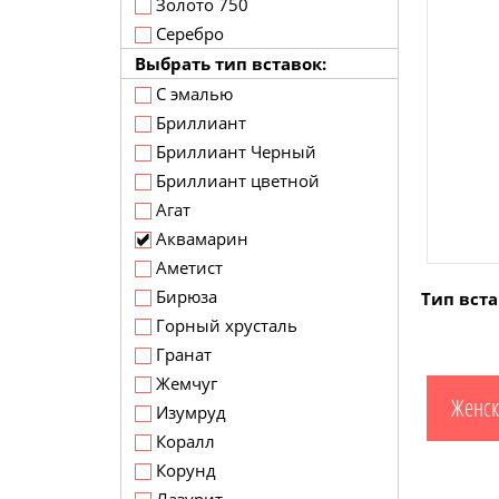
Золото 750
Серебро
Выбрать тип вставок:
С эмалью
Бриллиант
Бриллиант Черный
Бриллиант цветной
Агат
Аквамарин
Аметист
Бирюза
Тип вста
Горный хрусталь
Гранат
Жемчуг
Женск
Изумруд
Коралл
Корунд