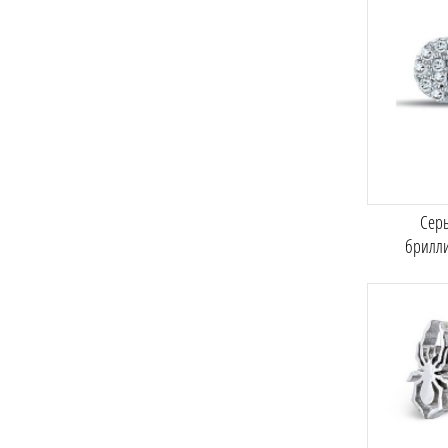
Серь
брилл