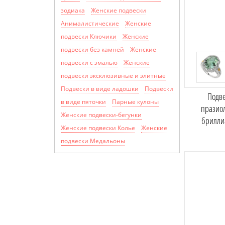
зодиака
Женские подвески
Анималистические
Женские
подвески Ключики
Женские
подвески без камней
Женские
подвески с эмалью
Женские
подвески эксклюзивные и элитные
Подвески в виде ладошки
Подвески
Подве
в виде пяточки
Парные кулоны
празио
Женские подвески-бегунки
брилли
Женские подвески Колье
Женские
подвески Медальоны