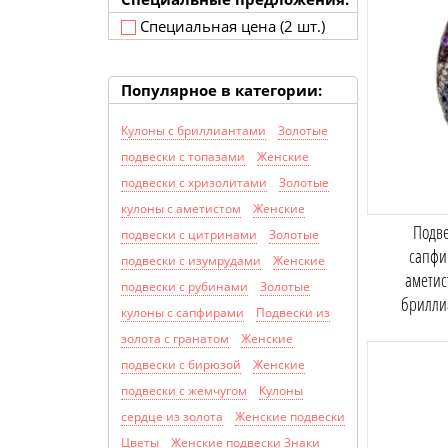
Специальная цена (2 шт.)
Популярное в категории:
Кулоны с бриллиантами
Золотые
подвески с топазами
Женские
подвески с хризолитами
Золотые
кулоны с аметистом
Женские
Подве
подвески с цитринами
Золотые
сапфи
подвески с изумрудами
Женские
аметис
подвески с рубинами
Золотые
брилли
кулоны с сапфирами
Подвески из
золота с гранатом
Женские
подвески с бирюзой
Женские
подвески с жемчугом
Кулоны
сердце из золота
Женские подвески
Цветы
Женские подвески Знаки