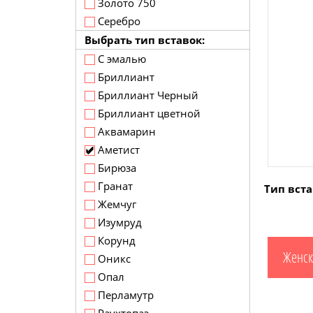
Золото 750
Серебро
Выбрать тип вставок:
С эмалью
Бриллиант
Бриллиант Черный
Бриллиант цветной
Аквамарин
Аметист
Бирюза
Гранат
Тип вста
Жемчуг
Изумруд
Корунд
Женск
Оникс
Опал
Перламутр