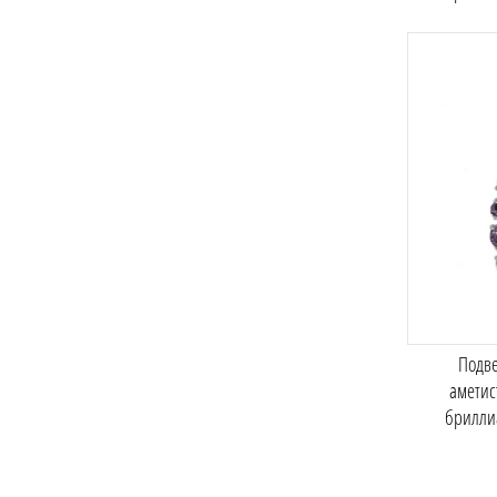
Подве
аметис
брилли