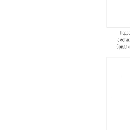
Подве
аметис
брилли