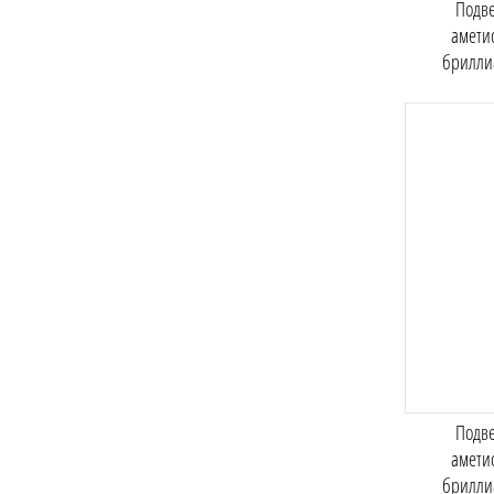
Подве
амети
брилли
Подве
амети
брилли