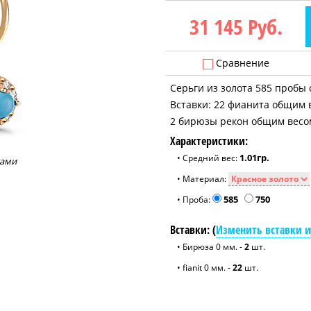
31 145
Руб.
Сравнение
Серьги из золота 585 пробы 
Вставки: 22 фианита общим в
2 бирюзы рекон общим весом 
Характеристики:
1.01гр.
• Средний вес:
тами
• Материал:
585
750
• Проба:
Вставки: (
Изменить вставки и
• Бирюза 0 мм. -
2
шт.
• fianit 0 мм. -
22
шт.