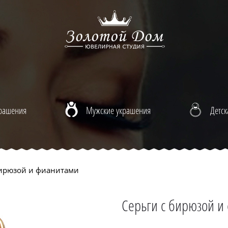
крашения
Мужские украшения
Детск
бирюзой и фианитами
Серьги с бирюзой и