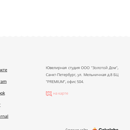
Ювелирная студия ООО "Золотой Дом",
акте
Санкт-Петербург, ул. Мельничная д.8 БЦ
gram
"PREMIUM", офис 504.
ook
на карте
r
urnal