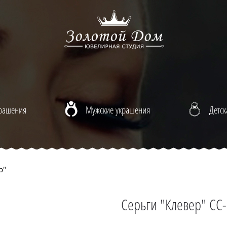
крашения
Мужские украшения
Детск
р"
Серьги "Клевер" CC