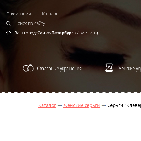
О компании
Каталог
Поиск по сайту
Изменить
Ваш город:
Санкт-Петербург
(
)
Свадебные украшения
Женские у
Каталог
Женские серьги
Серьги "Клеве