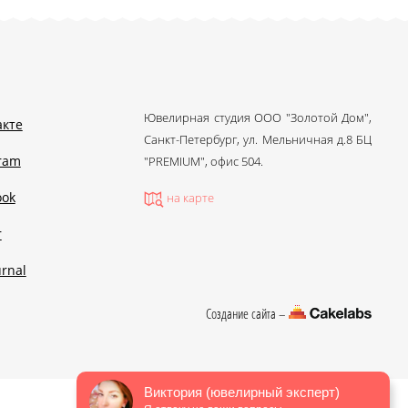
Ювелирная студия ООО "Золотой Дом",
акте
Санкт-Петербург, ул. Мельничная д.8 БЦ
gram
"PREMIUM", офис 504.
ook
на карте
r
urnal
Создание сайта –
Виктория (ювелирный эксперт)