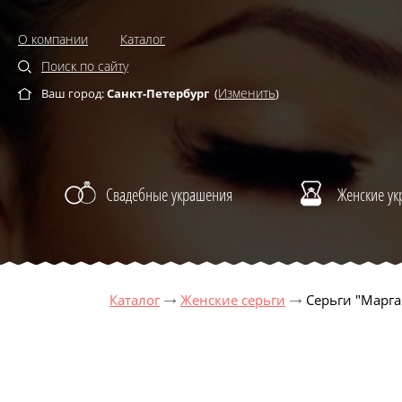
О компании
Каталог
Поиск по сайту
Изменить
Ваш город:
Санкт-Петербург
(
)
Свадебные украшения
Женские у
Каталог
Женские серьги
Серьги "Марга