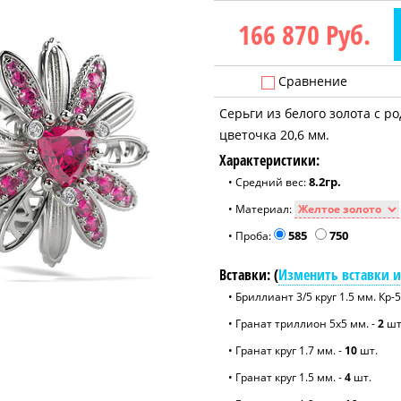
166 870
Руб.
Сравнение
Серьги из белого золота с 
цветочка 20,6 мм.
Характеристики:
8.2гр.
• Средний вес:
• Материал:
585
750
• Проба:
Вставки: (
Изменить вставки и
• Бриллиант 3/5 круг 1.5 мм. Кр-5
• Гранат триллион 5x5 мм. -
2
шт
• Гранат круг 1.7 мм. -
10
шт.
• Гранат круг 1.5 мм. -
4
шт.