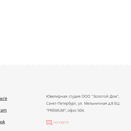
Ювелирная студия ООО "Золотой Дом",
акте
Санкт-Петербург, ул. Мельничная д.8 БЦ
gram
"PREMIUM", офис 504.
ook
на карте