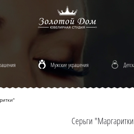
крашения
Мужские украшения
Детск
ритки"
Серьги "Маргаритки