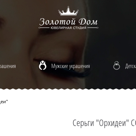
крашения
Мужские украшения
Детск
деи"
Серьги "Орхидеи" C