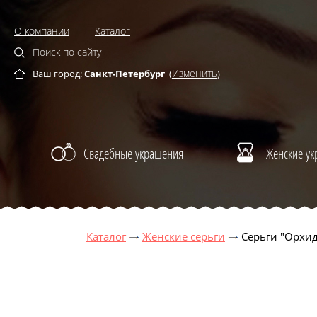
О компании
Каталог
Поиск по сайту
Изменить
Ваш город:
Санкт-Петербург
(
)
Свадебные украшения
Женские у
Каталог
Женские серьги
Серьги "Орхи