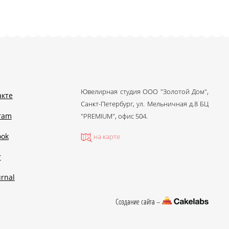
Ювелирная студия ООО "Золотой Дом",
акте
Санкт-Петербург, ул. Мельничная д.8 БЦ
gram
"PREMIUM", офис 504.
ook
на карте
r
urnal
Создание сайта –