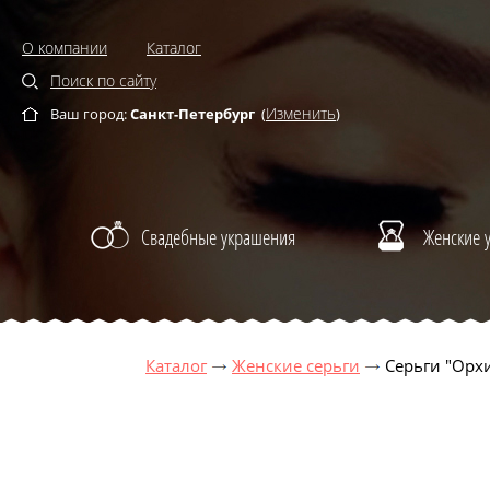
О компании
Каталог
Поиск по сайту
Изменить
Ваш город:
Санкт-Петербург
(
)
Свадебные украшения
Женские 
Каталог
Женские серьги
Серьги "Орх