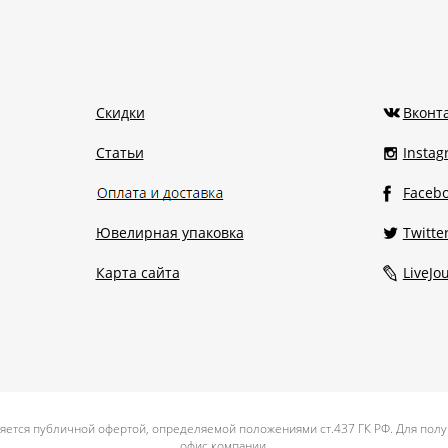
Скидки
Вконт
Статьи
Insta
Faceb
Ювелирная упаковка
Twitte
Карта сайта
LiveJo
яется публичной офертой, определяемой положениями ст.437 ГК РФ. Для полу
офис компании.