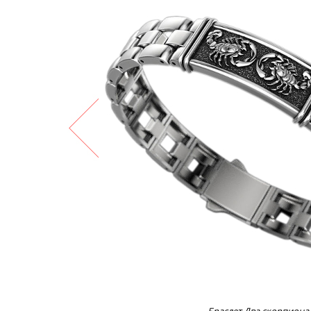
Браслет Два скорпиона