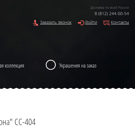
Доставка по всей России
8 (812) 244-00-54
Заказать звонок
Войти
Контакты
ая коллекция
Украшения на заказ
она" CC-404