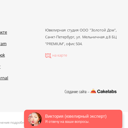
Ювелирная студия ООО "Золотой Дом",
акте
Санкт-Петербург, ул. Мельничная д.8 БЦ
gram
"PREMIUM", офис 504.
ook
на карте
r
urnal
Создание сайта –
Виктория (ювелирный эксперт)
Я отвечу на ваши вопросы.
чения подробной информации о стоимости, пожалуйста, обращайтесь в