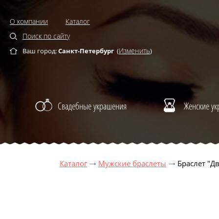
О компании
Каталог
Поиск по сайту
Изменить
Ваш город:
Санкт-Петербург
(
)
Свадебные украшения
Женские у
Каталог
Мужские браслеты
Браслет "Д