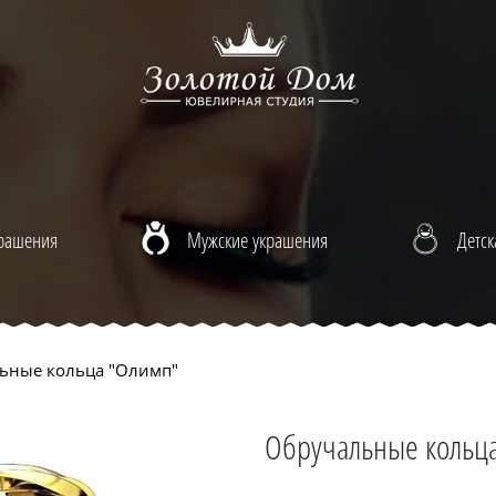
крашения
Мужские украшения
Детск
ьные кольца "Олимп"
Обручальные кольца