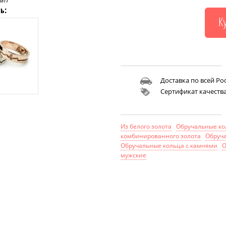
мп
ь:
Доставка по всей Ро
Сертификат качеств
Из белого золота
Обручальные кол
комбинированного золота
Обруч
Обручальные кольца с камнями
О
мужские