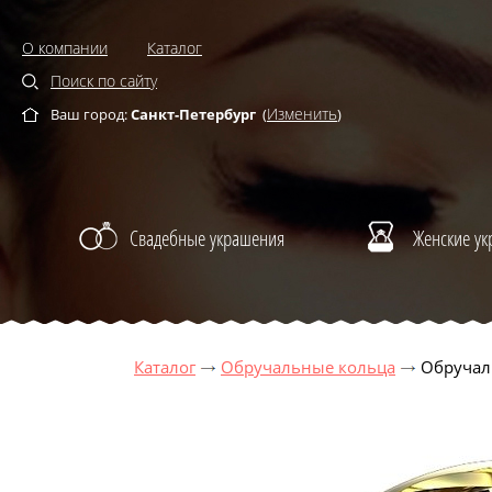
О компании
Каталог
Поиск по сайту
Изменить
Ваш город:
Санкт-Петербург
(
)
Свадебные украшения
Женские у
Каталог
Обручальные кольца
Обручал