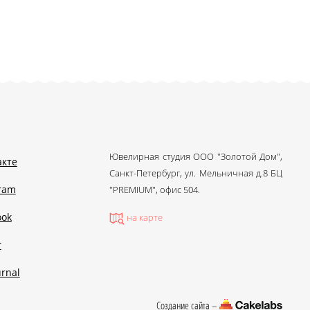
Ювелирная студия ООО "Золотой Дом",
акте
Санкт-Петербург, ул. Мельничная д.8 БЦ
gram
"PREMIUM", офис 504.
ook
на карте
r
urnal
Создание сайта –