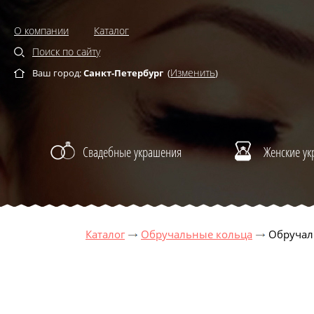
О компании
Каталог
Поиск по сайту
Изменить
Ваш город:
Санкт-Петербург
(
)
Свадебные украшения
Женские у
Каталог
Обручальные кольца
Обручал