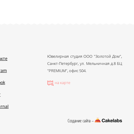
Ювелирная студия ООО "Золотой Дом",
акте
Санкт-Петербург, ул. Мельничная д.8 БЦ
gram
"PREMIUM", офис 504.
ook
на карте
r
urnal
Создание сайта –