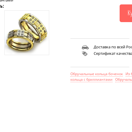
иантами
ь:
Доставка по всей Ро
Сертификат качеств
Обручальные кольца боченок
Из 
кольца с бриллиантами
Обручаль