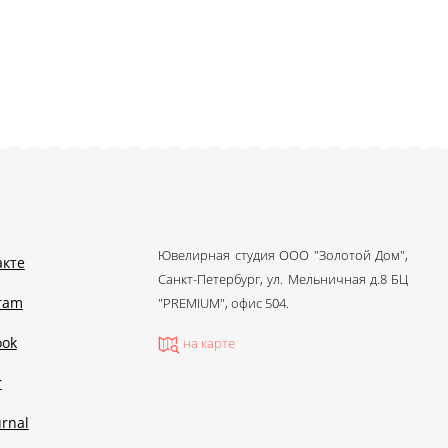
Ювелирная студия ООО "Золотой Дом",
акте
Санкт-Петербург, ул. Мельничная д.8 БЦ
gram
"PREMIUM", офис 504.
ook
на карте
r
urnal