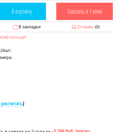
В корзину
Заказать в 1 клик
В закладки
Отзывы
(0)
кое) кольцо!
 26шт.
змера.
 рассчитать
)
~3 749 Руб./месяц
ь в кредит на 2 года за