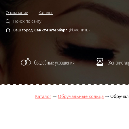
О компании
Каталог
Поиск по сайту
Изменить
Ваш город:
Санкт-Петербург
(
)
Свадебные украшения
Женские у
Каталог
Обручальные кольца
Обручаль