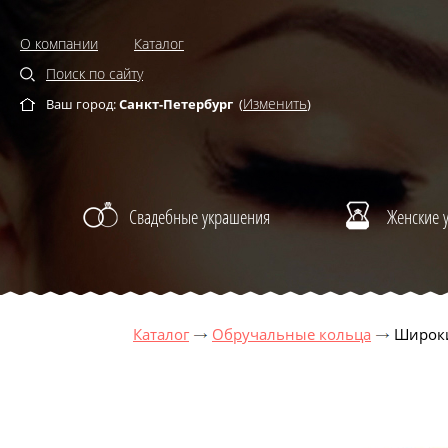
О компании
Каталог
Поиск по сайту
Изменить
Ваш город:
Санкт-Петербург
(
)
Свадебные украшения
Женские 
Каталог
Обручальные кольца
Широки