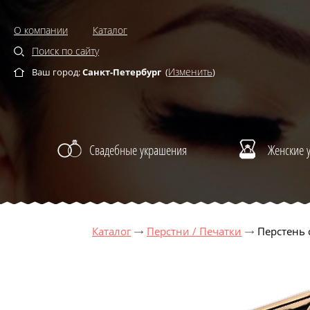
О компании
Каталог
Поиск по сайту
Изменить
Ваш город:
Санкт-Петербург
(
)
Свадебные украшения
Женские 
Каталог
Перстни / Печатки
Перстень 