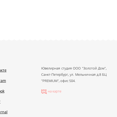
Ювелирная студия ООО "Золотой Дом",
акте
Санкт-Петербург, ул. Мельничная д.8 БЦ
gram
"PREMIUM", офис 504.
ook
на карте
r
urnal