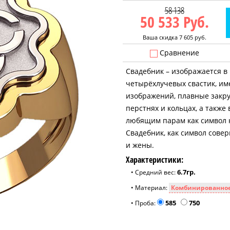
58 138
50 533
Руб.
Ваша скидка 7 605 руб.
Сравнение
Свадебник – изображается в
четырёхлучевых свастик, им
изображений, плавные закру
перстнях и кольцах, а такж
любящим парам как символ к
Свадебник, как символ сове
и жены.
Характеристики:
6.7гр.
• Средний вес:
• Материал:
585
750
• Проба: