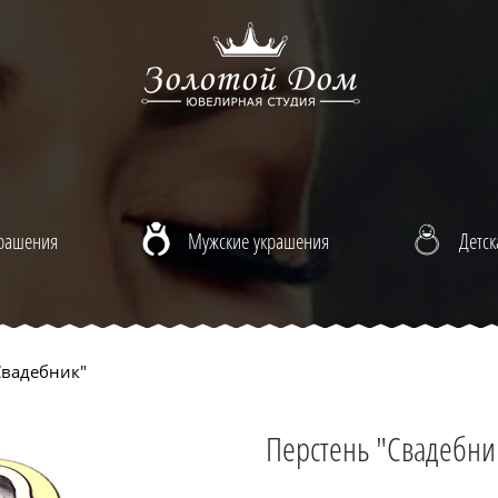
крашения
Мужские украшения
Детск
Свадебник"
Перстень "Свадебни