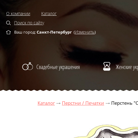
О компании
Каталог
Поиск по сайту
Изменить
Ваш город:
Санкт-Петербург
(
)
Свадебные украшения
Женские у
Каталог
Перстни / Печатки
Перстень "