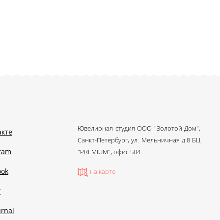
Ювелирная студия ООО "Золотой Дом",
акте
Санкт-Петербург, ул. Мельничная д.8 БЦ
gram
"PREMIUM", офис 504.
ook
на карте
r
urnal