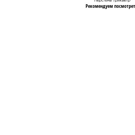
Перстень Трикветр
Рекомендуем посмотрет