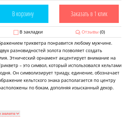
В корзину
Заказать в 1 клик
В закладки
Отзывы
(0)
бражением трикветра понравится любому мужчине.
вух разновидностей золота позволяет создать
лия. Этнический орнамент акцентирует внимание на
Трикветр – это символ, который использовался кельтами
годня. Он символизирует триаду, единение, обозначает
ображение кельтского знака располагается по центру
 расположены по бокам, дополняя изысканный декор.