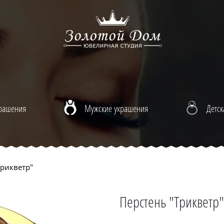
крашения
Мужские украшения
Детск
рикветр"
Перстень "Трикветр"