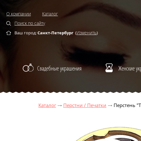
О компании
Каталог
Поиск по сайту
Изменить
Ваш город:
Санкт-Петербург
(
)
Свадебные украшения
Женские у
Каталог
Перстни / Печатки
Перстень "Т