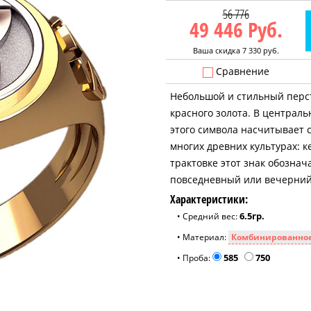
56 776
49 446
Руб.
Ваша скидка 7 330 руб.
Сравнение
Небольшой и стильный перс
красного золота. В централ
этого символа насчитывает с
многих древних культурах: к
трактовке этот знак обознач
повседневный или вечерний
Характеристики:
6.5гр.
• Средний вес:
• Материал:
585
750
• Проба: