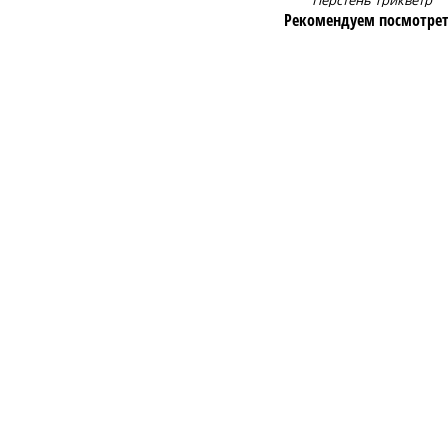
Перстень Трикветр
Рекомендуем посмотрет