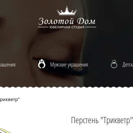
крашения
Мужские украшения
Детск
рикветр"
Перстень "Трикветр"