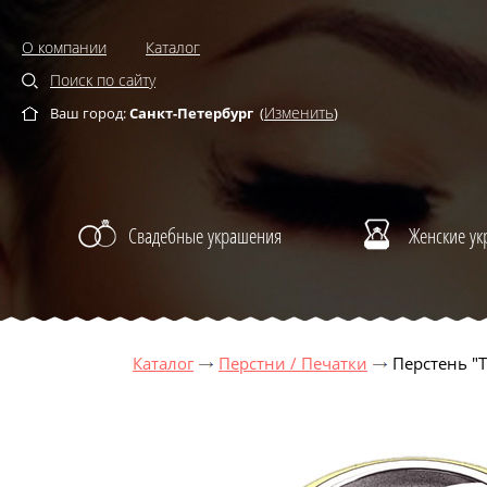
О компании
Каталог
Поиск по сайту
Изменить
Ваш город:
Санкт-Петербург
(
)
Свадебные украшения
Женские у
Каталог
Перстни / Печатки
Перстень "Т