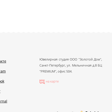
Ювелирная студия ООО "Золотой Дом",
акте
Санкт-Петербург, ул. Мельничная д.8 БЦ
gram
"PREMIUM", офис 504.
ook
на карте
r
urnal