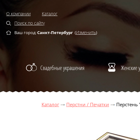
О компании
Каталог
Поиск по сайту
Изменить
Ваш город:
Санкт-Петербург
(
)
Свадебные украшения
Женские 
Каталог
Перстни / Печатки
Перстень 