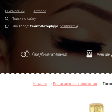
О компании
Каталог
Поиск по сайту
Изменить
Ваш город:
Санкт-Петербург
(
)
Свадебные украшения
Женские 
Каталог
Религиозная коллекция
Госп