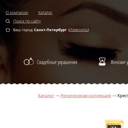
О компании
Каталог
Поиск по сайту
Изменить
Ваш город:
Санкт-Петербург
(
)
Свадебные украшения
Женские 
Каталог
Религиозная коллекция
Крест