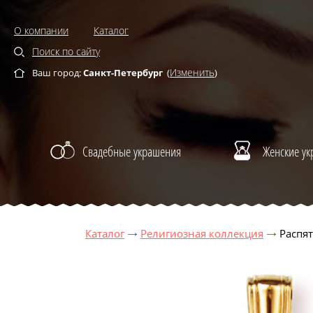
О компании
Каталог
Поиск по сайту
Изменить
Ваш город:
Санкт-Петербург
(
)
Свадебные украшения
Женские у
Каталог
Религиозная коллекция
Распят