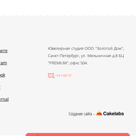
Ювелирная студия ООО "Золотой Дом",
акте
Санкт-Петербург, ул. Мельничная д.8 БЦ
gram
"PREMIUM", офис 504.
ook
на карте
r
urnal
Создание сайта –