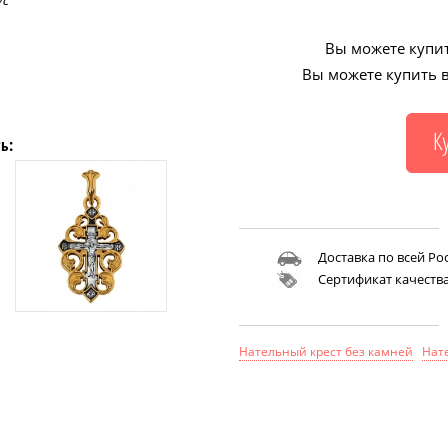
ус
ус
Вы можете купит
Вы можете купить в
ь:
Доставка по всей Ро
Сертификат качеств
Нательный крест без камней
Нат