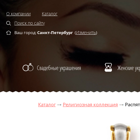
О компании
Каталог
Поиск по сайту
Изменить
Ваш город:
Санкт-Петербург
(
)
Свадебные украшения
Женские у
Каталог
Религиозная коллекция
Распят