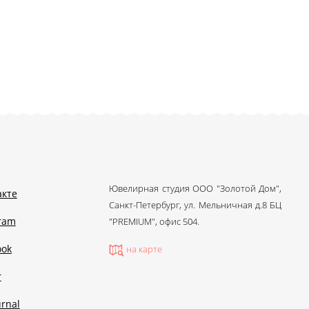
Ювелирная студия ООО "Золотой Дом",
акте
Санкт-Петербург, ул. Мельничная д.8 БЦ
gram
"PREMIUM", офис 504.
ook
на карте
r
urnal