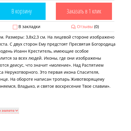
В корзину
Заказать в 1 клик
В закладки
Отзывы
(0)
м. Размеры: 3,8х2,3 см. На лицевой стороне изображено
ста. С двух сторон Ему предстоят Пресвятая Богородица
сподень Иоанн Креститель, имеющие особое
лится за всех людей. Иконы, где они изображены
тся деисус, что значит «моление». Над Распятием
 Нерукотворного. Это первая икона Спасителя,
енце. На обороте написан тропарь Животворящему
оняемся, Владыко, и святое воскресение Твое славим».