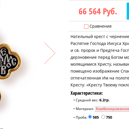
66 564
Руб.
Сравнение
Нательный крест с чернение
Распятие Господа Иисуса Хри
и св. пророк и Предтеча Го
дерзновение перед Богом мо
молящимися Христу, называю
помещено изображение Спаса
отпечатленная Им на полот
Кресту: «Кресту Твоему покл
Характеристики:
6.2гр.
• Средний вес:
• Материал:
585
750
• Проба: