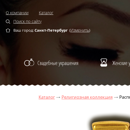
О компании
Каталог
Поиск по сайту
Изменить
Ваш город:
Санкт-Петербург
(
)
Свадебные украшения
Женские 
Каталог
Религиозная коллекция
Расп