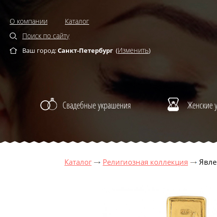
О компании
Каталог
Поиск по сайту
Изменить
Ваш город:
Санкт-Петербург
(
)
Свадебные украшения
Женские 
Каталог
Религиозная коллекция
Явле