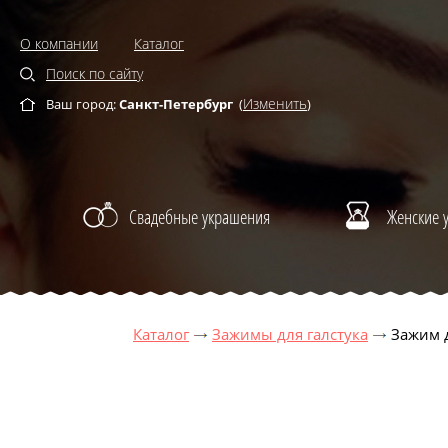
О компании
Каталог
Поиск по сайту
Изменить
Ваш город:
Санкт-Петербург
(
)
Свадебные украшения
Женские 
Каталог
Зажимы для галстука
Зажим д