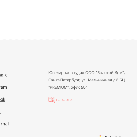
Ювелирная студия ООО "Золотой Дом",
акте
Санкт-Петербург, ул. Мельничная д.8 БЦ
gram
"PREMIUM", офис 504.
ook
на карте
r
urnal