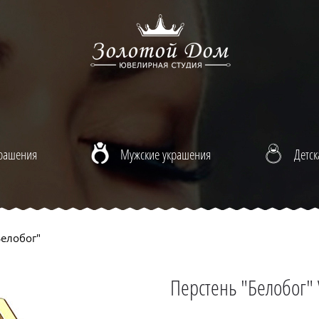
крашения
Мужские украшения
Детск
елобог"
Перстень "Белобог"