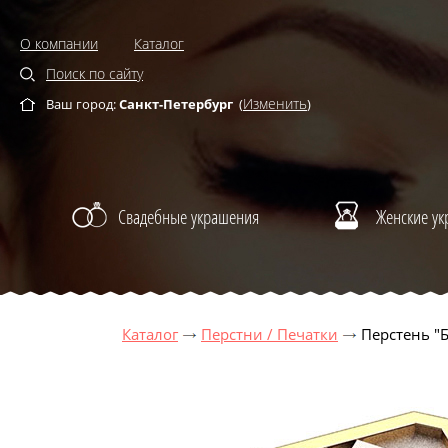
О компании
Каталог
Поиск по сайту
Изменить
Ваш город:
Санкт-Петербург
(
)
Свадебные украшения
Женские у
Каталог
Перстни / Печатки
Перстень "Б