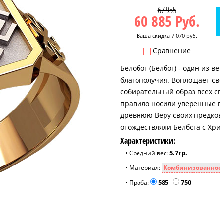
67 955
60 885
Руб.
Ваша скидка 7 070 руб.
Сравнение
Белобог (Белбог) - один из в
благополучия. Воплощает све
собирательный образ всех св
правило носили уверенные в
древнюю Веру своих предков
отождествляли Белбога с Хри
Характеристики:
5.7гр.
• Средний вес:
• Материал:
585
750
• Проба: