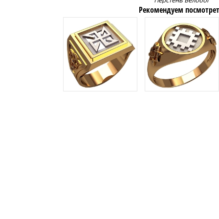
Перстень Белобог
Рекомендуем посмотрет