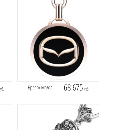
68 675
Брелок Mazda
уб.
Руб.