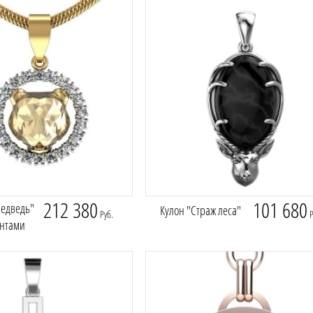
212 380
101 680
Медведь"
Кулон "Страж леса"
Руб.
Р
антами