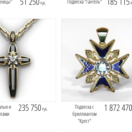
51 250
185 115
жницы"
Подвеска "Гантель"
Руб.
Р
235 750
1 872 47
алью и
Подвеска с
Руб.
нтами
бриллиантом
"Крест"