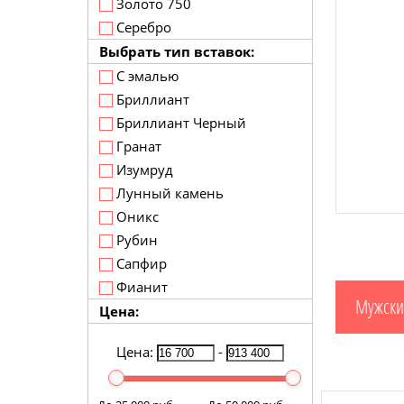
Золото 750
Серебро
Выбрать тип вставок:
С эмалью
Бриллиант
Бриллиант Черный
Гранат
Изумруд
Лунный камень
Оникс
Рубин
Сапфир
Фианит
Мужски
Цена:
Цена:
-