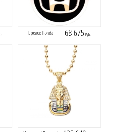
68 675
Брелок Honda
б.
Руб.