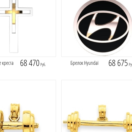
68 470
68 675
е креста
Брелок Hyundai
Руб.
Ру