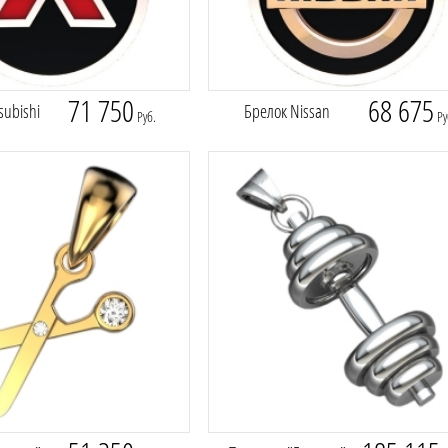
71 750
68 675
subishi
Брелок Nissan
Руб.
Ру