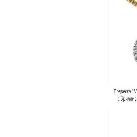
Подвеска "
с брилли