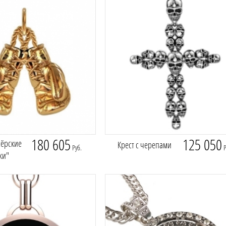
180 605
125 050
сёрские
Крест с черепами
Руб.
Р
ки"