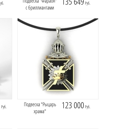
135 649
Подвеска "Фараон"
уб.
Руб.
с бриллиантами
0
123 000
Подвеска "Рыцарь
Руб.
Руб.
храма"