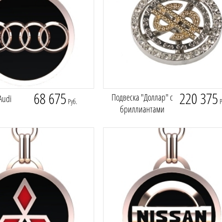
68 675
220 375
Подвеска "Доллар" с
Audi
Руб.
Р
бриллиантами