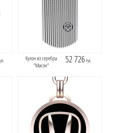
52 726
Кулон из серебра
уб.
Руб.
"Масон"