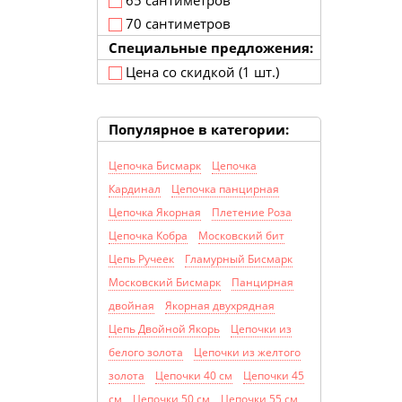
65 сантиметров
70 сантиметров
Специальные предложения:
Цена со скидкой (1 шт.)
Популярное в категории:
Цепочка Бисмарк
Цепочка
Кардинал
Цепочка панцирная
Цепочка Якорная
Плетение Роза
Цепочка Кобра
Московский бит
Цепь Ручеек
Гламурный Бисмарк
Московский Бисмарк
Панцирная
двойная
Якорная двухрядная
Цепь Двойной Якорь
Цепочки из
белого золота
Цепочки из желтого
золота
Цепочки 40 см
Цепочки 45
см
Цепочки 50 см
Цепочки 55 см