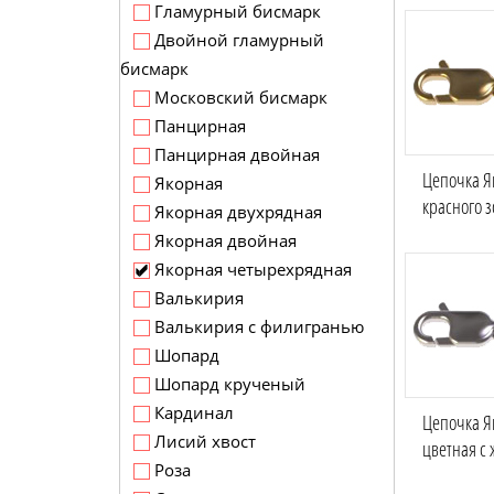
Гламурный бисмарк
Двойной гламурный
бисмарк
Московский бисмарк
Панцирная
Панцирная двойная
Цепочка Я
Якорная
красного з
Якорная двухрядная
Якорная двойная
Якорная четырехрядная
Валькирия
Валькирия с филигранью
Шопард
Шопард крученый
Кардинал
Цепочка Я
Лисий хвост
цветная с 
Роза