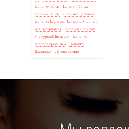
Цепочки 60 см
Цепочки 65 см
Цепочки 70 см
Двойные цепочки
Цепочка Шопард
Цепочка Якорная
четырехрядная
Цепочка Двойной
Гламурный Бисмарк
Цепочка
Шопард крученый
Цепочка
Валькирия с филигранью