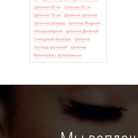
Цепочки 60 см
Цепочки 65 см
Цепочки 70 см
Двойные цепочки
Цепочка Шопард
Цепочка Якорная
четырехрядная
Цепочка Двойной
Гламурный Бисмарк
Цепочка
Шопард крученый
Цепочка
Валькирия с филигранью