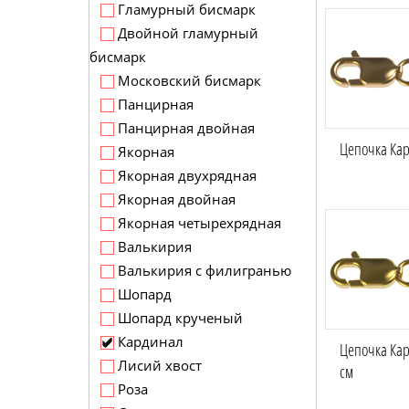
Гламурный бисмарк
Двойной гламурный
бисмарк
Московский бисмарк
Панцирная
Панцирная двойная
Цепочка Кар
Якорная
Якорная двухрядная
Якорная двойная
Якорная четырехрядная
Валькирия
Валькирия с филигранью
Шопард
Шопард крученый
Кардинал
Цепочка Кар
Лисий хвост
см
Роза