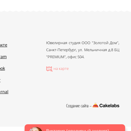
Ювелирная студия ООО "Золотой Дом",
акте
Санкт-Петербург, ул. Мельничная д.8 БЦ
gram
"PREMIUM", офис 504.
ook
на карте
r
urnal
Создание сайта –
Виктория (ювелирный эксперт)