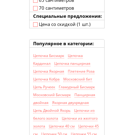
65 сантиметров
70 сантиметров
Специальные предложения:
Цена со скидкой (1 шт.)
Популярное в категории:
Цепочка Бисмарк
Цепочка
Кардинал
Цепочка панцирная
Цепочка Якорная
Плетение Роза
Цепочка Кобра
Московский бит
Цепь Ручеек
Гламурный Бисмарк
Московский Бисмарк
Панцирная
двойная
Якорная двухрядная
Цепь Двойной Якорь
Цепочки из
белого золота
Цепочки из желтого
золота
Цепочки 40 см
Цепочки 45
см
Цепочки 50 см
Цепочки 55 см