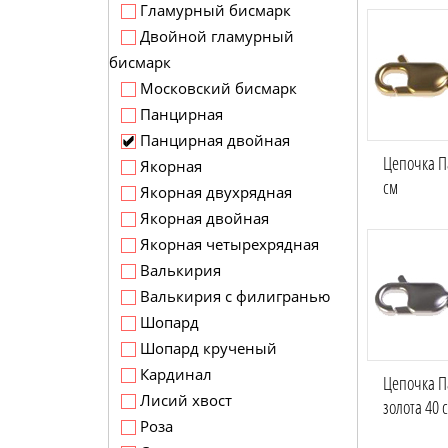
Гламурный бисмарк
Двойной гламурный
бисмарк
Московский бисмарк
Панцирная
Панцирная двойная
Цепочка П
Якорная
см
Якорная двухрядная
Якорная двойная
Якорная четырехрядная
Валькирия
Валькирия с филигранью
Шопард
Шопард крученый
Кардинал
Цепочка П
Лисий хвост
золота 40 
Роза