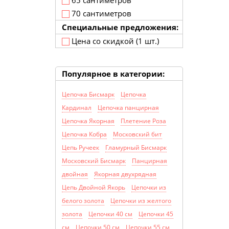
65 сантиметров
70 сантиметров
Специальные предложения:
Цена со скидкой (1 шт.)
Популярное в категории:
Цепочка Бисмарк
Цепочка
Кардинал
Цепочка панцирная
Цепочка Якорная
Плетение Роза
Цепочка Кобра
Московский бит
Цепь Ручеек
Гламурный Бисмарк
Московский Бисмарк
Панцирная
двойная
Якорная двухрядная
Цепь Двойной Якорь
Цепочки из
белого золота
Цепочки из желтого
золота
Цепочки 40 см
Цепочки 45
см
Цепочки 50 см
Цепочки 55 см