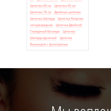
Цепочки 60 см
Цепочки 65 см
Цепочки 70 см
Двойные цепочки
Цепочка Шопард
Цепочка Якорная
четырехрядная
Цепочка Двойной
Гламурный Бисмарк
Цепочка
Шопард крученый
Цепочка
Валькирия с филигранью