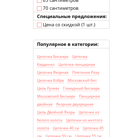
65 сантиметров
70 сантиметров
Специальные предложения:
Цена со скидкой (1 шт.)
Популярное в категории:
Цепочка Бисмарк
Цепочка
Кардинал
Цепочка панцирная
Цепочка Якорная
Плетение Роза
Цепочка Кобра
Московский бит
Цепь Ручеек
Гламурный Бисмарк
Московский Бисмарк
Панцирная
двойная
Якорная двухрядная
Цепь Двойной Якорь
Цепочки из
белого золота
Цепочки из желтого
золота
Цепочки 40 см
Цепочки 45
см
Цепочки 50 см
Цепочки 55 см