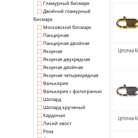
Гламурный бисмарк
Двойной гламурный
бисмарк
Московский бисмарк
Панцирная
Панцирная двойная
Цепочка Ко
Якорная
Якорная двухрядная
Якорная двойная
Якорная четырехрядная
Валькирия
Валькирия с филигранью
Шопард
Шопард крученый
Кардинал
Цепочка Ко
Лисий хвост
Роза