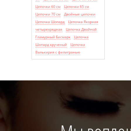
Цепочки 60 см
Цепочки 65 см
Цепочки 70 см
Двойные цепочки
Цепочка Шопард
Цепочка Якорная
четырехрядная
Цепочка Двойной
Гламурный Бисмарк
Цепочка
Шопард крученый
Цепочка
Валькирия с филигранью