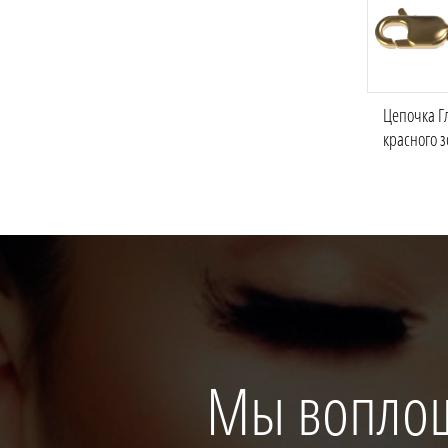
Цепочка Г
красного з
Мы вопло