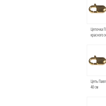
Цепочка П
красного з
Цепь Павли
40 см