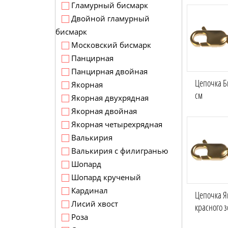
Гламурный бисмарк
Двойной гламурный
бисмарк
Московский бисмарк
Панцирная
Панцирная двойная
Цепочка Би
Якорная
см
Якорная двухрядная
Якорная двойная
Якорная четырехрядная
Валькирия
Валькирия с филигранью
Шопард
Шопард крученый
Кардинал
Цепочка Я
Лисий хвост
красного з
Роза