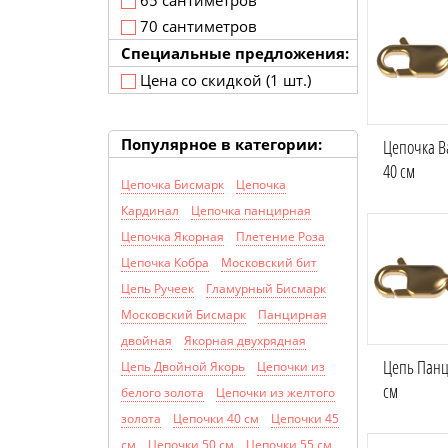
65 сантиметров
70 сантиметров
Специальные предложения:
Цена со скидкой (1 шт.)
Популярное в категории:
Цепочка В
40 см
Цепочка Бисмарк
Цепочка
Кардинал
Цепочка панцирная
Цепочка Якорная
Плетение Роза
Цепочка Кобра
Московский бит
Цепь Ручеек
Гламурный Бисмарк
Московский Бисмарк
Панцирная
двойная
Якорная двухрядная
Цепь Панц
Цепь Двойной Якорь
Цепочки из
см
белого золота
Цепочки из желтого
золота
Цепочки 40 см
Цепочки 45
см
Цепочки 50 см
Цепочки 55 см